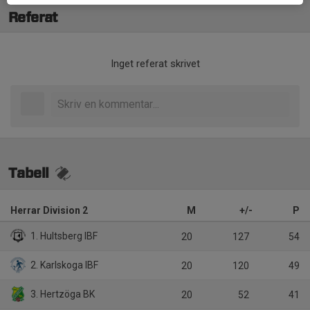
Referat
Inget referat skrivet
Tabell
Herrar Division 2
M
+/-
P
1. Hultsberg IBF
20
127
54
2. Karlskoga IBF
20
120
49
3. Hertzöga BK
20
52
41