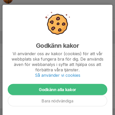
91. Niklas Bäcker
2
92. Emil Nilsson
Ledare
Godkänn kakor
Alexander Adolfson
Ass tränare
Vi använder oss av kakor (cookies) för att vår
webbplats ska fungera bra för dig. De används
Joachim Svanelind
Ass Tränare
även för webbanalys i syfte att hjälpa oss att
förbättra våra tjänster.
Så använder vi cookies
Kristoffer Green
Tränare
Lars Westin
Målvaktstränare , Ass tränare
Godkänn alla kakor
Bara nödvändiga
Mikael Fredriksson
Lagledare