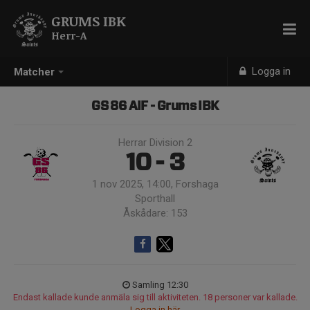
GRUMS IBK
Herr-A
Logga in
Matcher
GS 86 AIF - Grums IBK
Herrar Division 2
10 - 3
1 nov 2025, 14:00, Forshaga
Sporthall
Åskådare: 153
Samling 12:30
Endast kallade kunde anmäla sig till aktiviteten. 18 personer var kallade.
Logga in här