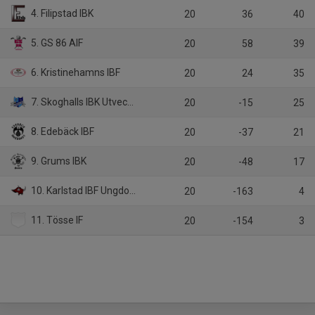
4. Filipstad IBK
20
36
40
5. GS 86 AIF
20
58
39
6. Kristinehamns IBF
20
24
35
7. Skoghalls IBK Utveckling
20
-15
25
8. Edebäck IBF
20
-37
21
9. Grums IBK
20
-48
17
10. Karlstad IBF Ungdom
20
-163
4
11. Tösse IF
20
-154
3