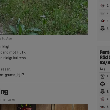
6. 
7. 
8. K
9. 
r backen.
iktigt.
ta gäng mot HJ17.
Pant
Röd 
 riktigt kul resa.
23/
Lag
å resan.
ram: grums_hj17
1.
2. 
ing
3. 
mentarer
4. 
5.