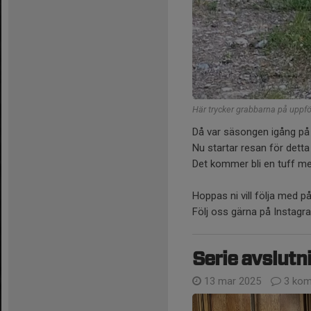
Här trycker grabbarna på uppfö
Då var säsongen igång på r
Nu startar resan för det
Det kommer bli en tuff men
Hoppas ni vill följa med p
Följ oss gärna på Instag
Serie avslutn
13 mar 2025
3 kom