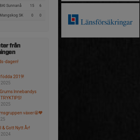
 BKI Sunnanå
15
6
 Mangskog SK
0
0
ter från
ningen
uds-dagen!
l födda 2019!
 2025
! Grums Innebandys
STRYKTIPS!
 2025
msgruppen växer🤩🧡
025
 & Gott Nytt År!
 2024