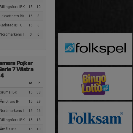
Billingsfors IBK
15
10
Lekvattnets BK
16
8
arlstad IBF Ungdom
16
6
Nordmarkens IBF
0
0
amera Pojkar
Serie 7 Västra
24
M
P
 Grums IBK
15
38
Åmotfors IF
15
29
Nordmarkens IBF
15
26
Billingsfors IBK
15
18
 Åmåls IBK
15
13