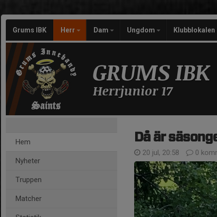
Grums IBK
Herr
Dam
Ungdom
Klubblokalen
GRUMS IBK
Herrjunior 17
Då är säsong
Hem
20 jul, 20:58
0 komm
Nyheter
Truppen
Matcher