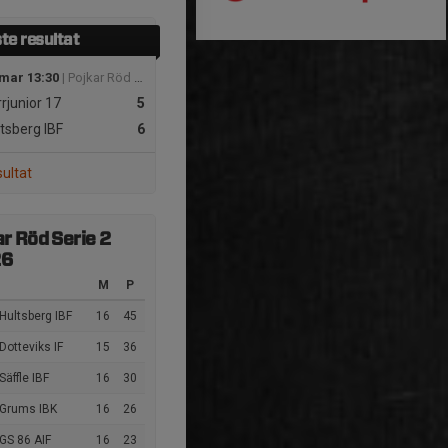
te resultat
 mar 13:30
| Pojkar Röd Serie 2
rjunior 17
5
tsberg IBF
6
sultat
r Röd Serie 2
26
M
P
Hultsberg IBF
16
45
Dotteviks IF
15
36
Säffle IBF
16
30
 Grums IBK
16
26
GS 86 AIF
16
23