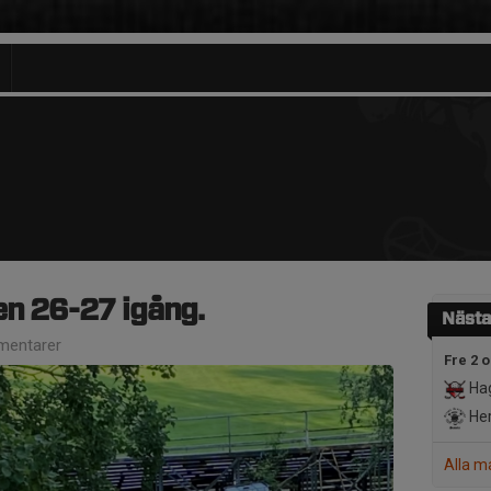
en 26-27 igång.
Nästa
entarer
Fre 2 o
Hag
Her
Alla m