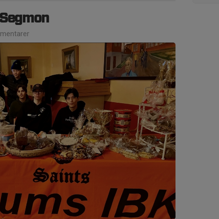
i Segmon
mentarer