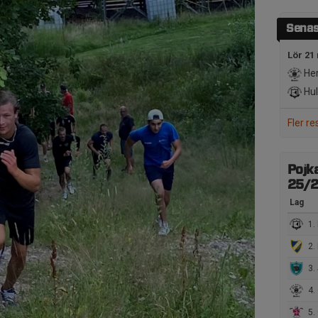
Senas
Lör 21
Her
Hul
Fler re
Pojka
25/
Lag
1. 
2. 
3. 
4.
5. 