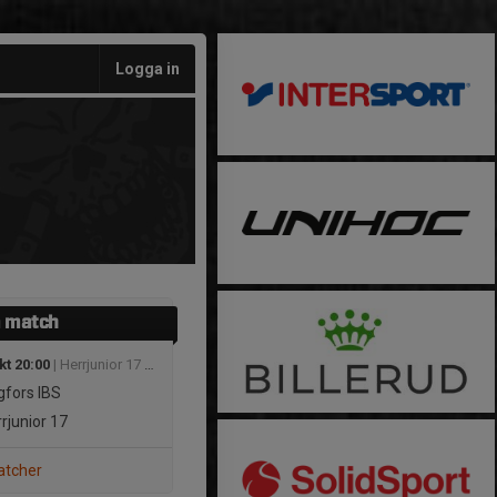
Logga in
 match
kt 20:00
| Herrjunior 17 Region A (Värmland)
fors IBS
rjunior 17
atcher