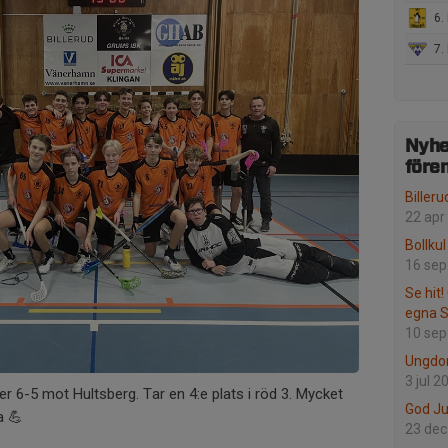
6.
7.
Nyhe
före
Biller
22 apr
Bollku
16 sep
Se hit
egna 
10 sep
Ungdo
3 jul 2
r 6-5 mot Hultsberg. Tar en 4:e plats i röd 3. Mycket
God Jul
a 💪
23 dec