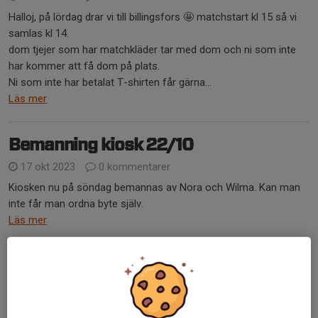
Halloj, på lördag drar vi till billingsfors 🤩 matchstart kl 15 så vi
samlas kl 14.
dom tjejer som har matchkläder tar med dom och ni som inte
har kommer att få dom på plats.
Ni som inte har betalat T-shirten får gärna...
Läs mer
Bemanning kiosk 22/10
17 okt 2023
0 kommentarer
Kiosken nu på söndag bemannas av Nora och Wilma. Kan man
inte får man ordna byte själv.
Läs mer
Kiosk & sekretariat
17 okt 2023
0 kommentarer