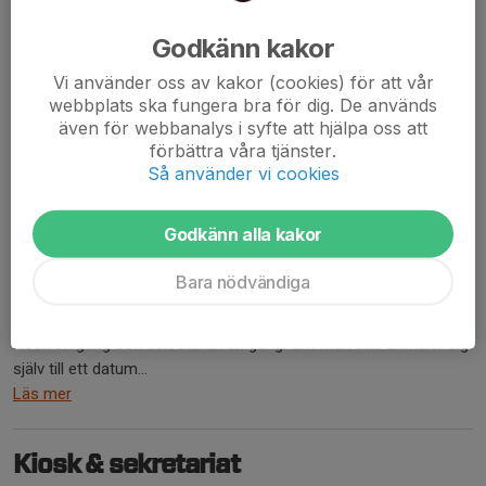
Godkänn kakor
Vi använder oss av kakor (cookies) för att vår
webbplats ska fungera bra för dig. De används
även för webbanalys i syfte att hjälpa oss att
förbättra våra tjänster.
Så använder vi cookies
Godkänn alla kakor
Bara nödvändiga
Camilla och Lisa har lovat att hjälpa Kristina med att se till så
kiosk och sekretariat blir bemannat. Alla behöver hjälpa till och ta
kiosk en gång och sekretariat en gång. Om man inte anmäler sig
själv till ett datum...
Läs mer
Kiosk & sekretariat