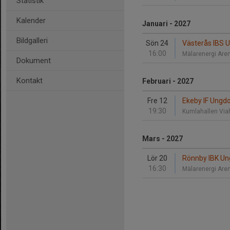
Statistik
Kalender
Januari - 2027
Bildgalleri
Sön 24
Västerås IBS 
16:00
Mälarenergi Are
Dokument
Kontakt
Februari - 2027
Fre 12
Ekeby IF Ungd
19:30
Kumlahallen Viah
Mars - 2027
Lör 20
Rönnby IBK Un
16:30
Mälarenergi Are