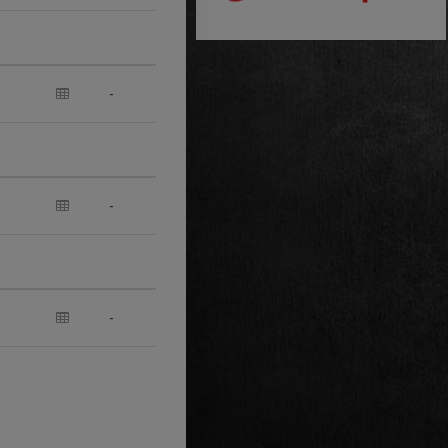
-
-
-