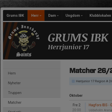
Grums IBK
Herr
Dam
Ungdom
Klubblokalen
GRUMS IBK
Herrjunior 17
Matcher 26/
Hem
Herrjunior 17 Region A (
Nyheter
Truppen
Oktober
Matcher
Fre 2
Hagfors IBS - 
20:00
Uddeholm Aren