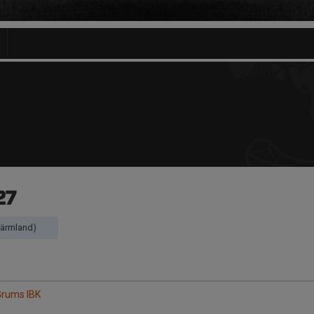
27
Värmland)
Grums IBK
a