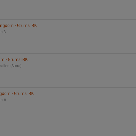
Ungdom - Grums IBK
na B
om - Grums IBK
allen (Stora)
gdom - Grums IBK
na A