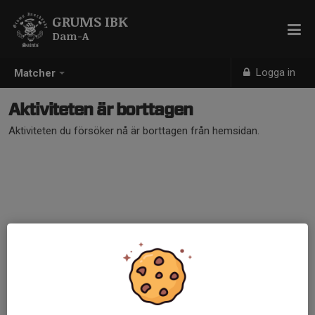
GRUMS IBK
Dam-A
Logga in
Matcher
Aktiviteten är borttagen
Aktiviteten du försöker nå är borttagen från hemsidan.