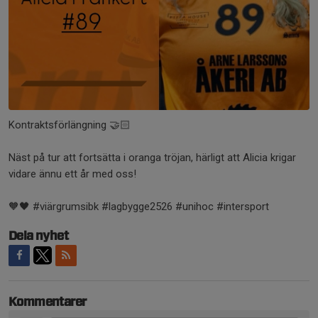
Kontraktsförlängning 🤝🏻
Näst på tur att fortsätta i oranga tröjan, härligt att Alicia krigar
vidare ännu ett år med oss!
🧡🖤 #viärgrumsibk #lagbygge2526 #unihoc #intersport
Dela nyhet
Kommentarer