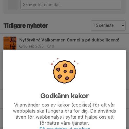
Tidigare nyheter
Nyförvärv! Välkommen Cornelia på dubbellicens!
30 sep 2025
0
Nyförvärv! Kimberly Berglund Dahvn kommer hem🧡
29 sep 2025
0
Nyförvärv! Johanna Johansson ansluter till Grums🧡
29 sep 2025
0
Godkänn kakor
Nyförvärv! Savannha Westin hemma i Grums igen🧡
29 sep 2025
0
Vi använder oss av kakor (cookies) för att vår
webbplats ska fungera bra för dig. De används
Nyförvärv! - Ebba Degerstedt klar för grums🧡
även för webbanalys i syfte att hjälpa oss att
11 sep 2025
0
förbättra våra tjänster.
Så använder vi cookies