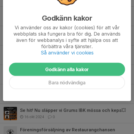
Billeruds-dagen!
Godkänn kakor
22 apr, 20:32
0
Vi använder oss av kakor (cookies) för att vår
Bollkul födda 2019!
webbplats ska fungera bra för dig. De används
16 sep 2025
0
även för webbanalys i syfte att hjälpa oss att
förbättra våra tjänster.
Se hit! Grums Innebandys egna STRYKTIPS!
Så använder vi cookies
10 sep 2025
0
Godkänn alla kakor
Ungdomsgruppen växer🤩🧡
3 jul 2025
0
Bara nödvändiga
God Jul & Gott Nytt År!
23 dec 2024
0
Se hit! Nu släpper vi Grums IBK mössa och keps💥
16 okt 2024
0
Föreningsförsäljning av Restaurangchansen