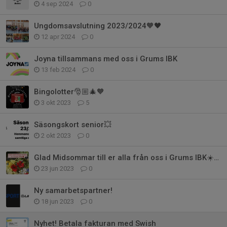
4 sep 2024
0
Ungdomsavslutning 2023/2024🧡🖤
12 apr 2024
0
Joyna tillsammans med oss i Grums IBK
13 feb 2024
0
Bingolotter🎅🏼🎄🧡
3 okt 2023
5
Säsongskort senior💥
2 okt 2023
0
Glad Midsommar till er alla från oss i Grums IBK☀️🍓🌸!!
23 jun 2023
0
Ny samarbetspartner!
18 jun 2023
0
Nyhet! Betala fakturan med Swish