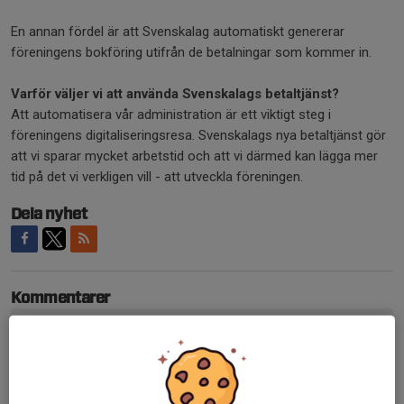
En annan fördel är att Svenskalag automatiskt genererar
föreningens bokföring utifrån de betalningar som kommer in.
Varför väljer vi att använda Svenskalags betaltjänst?
Att automatisera vår administration är ett viktigt steg i
föreningens digitaliseringsresa. Svenskalags nya betaltjänst gör
att vi sparar mycket arbetstid och att vi därmed kan lägga mer
tid på det vi verkligen vill - att utveckla föreningen.
Dela nyhet
Kommentarer
Tidigare nyheter