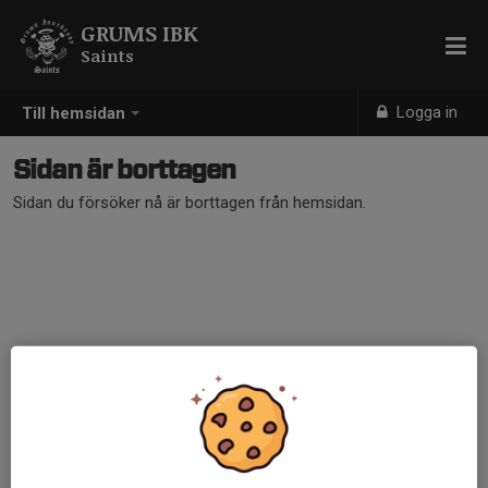
GRUMS IBK
Saints
Logga in
Till hemsidan
Sidan är borttagen
Sidan du försöker nå är borttagen från hemsidan.