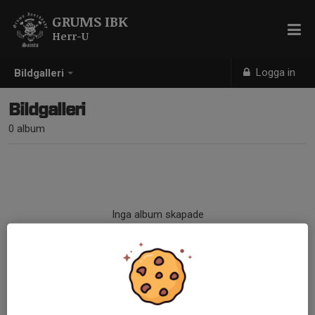
GRUMS IBK
Herr-U
Logga in
Bildgalleri
Bildgalleri
0 album
Inga album skapade