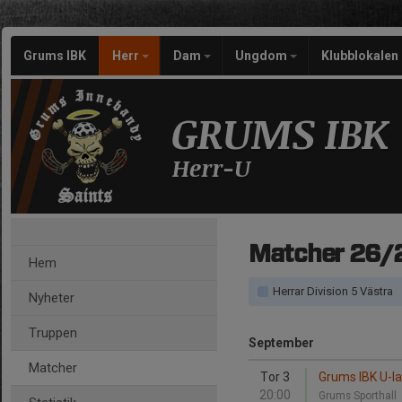
Grums IBK
Herr
Dam
Ungdom
Klubblokalen
GRUMS IBK
Herr-U
Matcher 26/
Hem
Herrar Division 5 Västra
Nyheter
Truppen
September
Matcher
Tor 3
Grums IBK U-la
20:00
Grums Sporthall