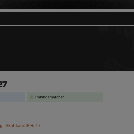
27
Träningsmatcher
g - Skattkärrs IK HJ17