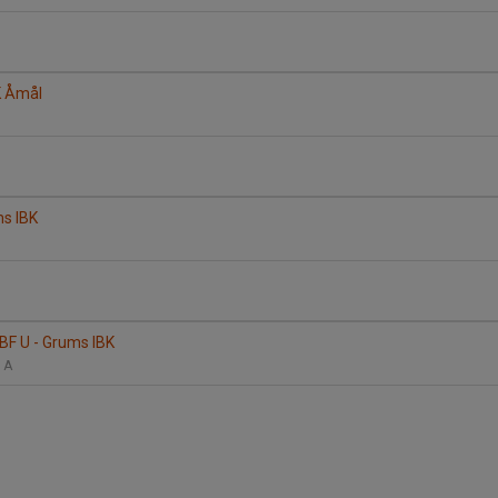
K Åmål
ms IBK
BF U - Grums IBK
l A