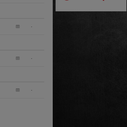
-
-
-