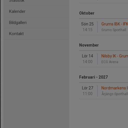
Statistik
Kalender
Oktober
Bildgalleri
Sön 25
Grums IBK - IF
14:15
Grums Sporthall
Kontakt
November
Lör 14
Nilsby IK - Gru
14:00
ECG Arena
Februari - 2027
Lör 27
Nordmarkens I
11:00
Årjängs Sporthal