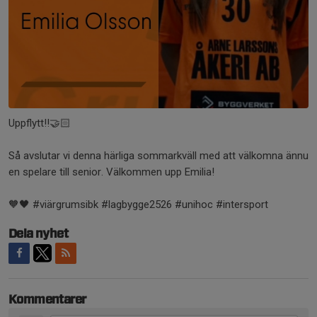
Uppflytt!!🤝🏻
Så avslutar vi denna härliga sommarkväll med att välkomna ännu
en spelare till senior. Välkommen upp Emilia!
🧡🖤 #viärgrumsibk #lagbygge2526 #unihoc #intersport
Dela nyhet
Kommentarer