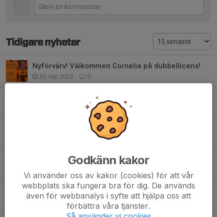
Tidigare nyheter
Nyförvärv! Välkommen Cornelia på dubbellicens!
30 sep 2025
0
Nyförvärv! Kimberly Berglund Dahvn kommer hem🧡
29 sep 2025
0
Nyförvärv! Johanna Johansson ansluter till Grums🧡
29 sep 2025
0
Godkänn kakor
Nyförvärv! Savannha Westin hemma i Grums igen🧡
29 sep 2025
0
Vi använder oss av kakor (cookies) för att vår
webbplats ska fungera bra för dig. De används
Nyförvärv! - Ebba Degerstedt klar för grums🧡
även för webbanalys i syfte att hjälpa oss att
11 sep 2025
0
förbättra våra tjänster.
Så använder vi cookies